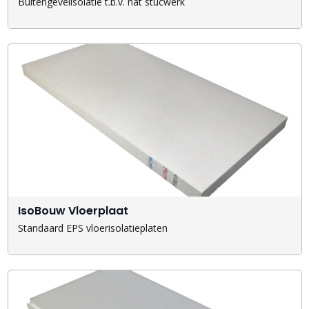
Buitengevelisolatie t.b.v. nat stucwerk
IsoBouw Vloerplaat
Standaard EPS vloerisolatieplaten