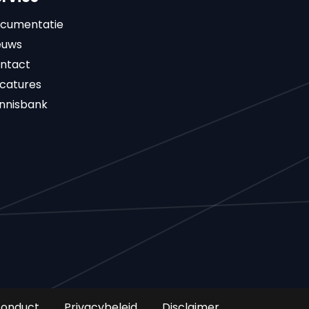
cumentatie
euws
ntact
catures
nnisbank
conduct
Privacybeleid
Disclaimer