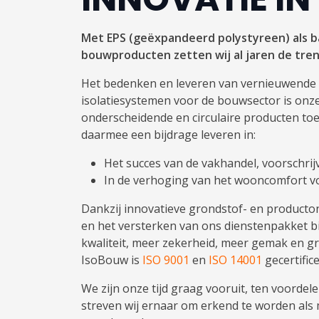
Met EPS (geëxpandeerd polystyreen) als b
bouwproducten zetten wij al jaren de tren
Het bedenken en leveren van vernieuwende 
isolatiesystemen voor de bouwsector is onze 
onderscheidende en circulaire producten t
daarmee een bijdrage leveren in:
Het succes van de vakhandel, voorschri
In de verhoging van het wooncomfort v
Dankzij innovatieve grondstof- en producto
en het versterken van ons dienstenpakket 
kwaliteit, meer zekerheid, meer gemak en g
IsoBouw is
ISO 9001
en
ISO 14001
gecertific
We zijn onze tijd graag vooruit, ten voordel
streven wij ernaar om erkend te worden als