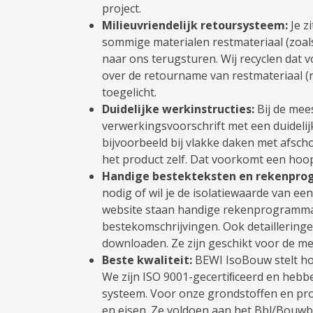
project.
Milieuvriendelijk retoursysteem:
Je zi
sommige materialen restmateriaal (zoals
naar ons terugsturen. Wij recyclen dat v
over de retourname van restmateriaal 
toegelicht.
Duidelijke werkinstructies:
Bij de mee
verwerkingsvoorschrift met een duidelijk
bijvoorbeeld bij vlakke daken met afsch
het product zelf. Dat voorkomt een hoo
Handige bestekteksten en rekenpro
nodig of wil je de isolatiewaarde van e
website staan handige rekenprogramma’
bestekomschrijvingen. Ook detailleringe
downloaden. Ze zijn geschikt voor de 
Beste kwaliteit:
BEWI IsoBouw stelt ho
We zijn ISO 9001-gecertiﬁceerd en heb
systeem. Voor onze grondstoffen en p
en eisen. Ze voldoen aan het Bbl/Bouwbe