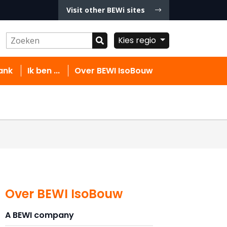
Visit other BEWi sites
Kies regio
ank
Ik ben ...
Over BEWI IsoBouw
Over BEWI IsoBouw
A BEWI company