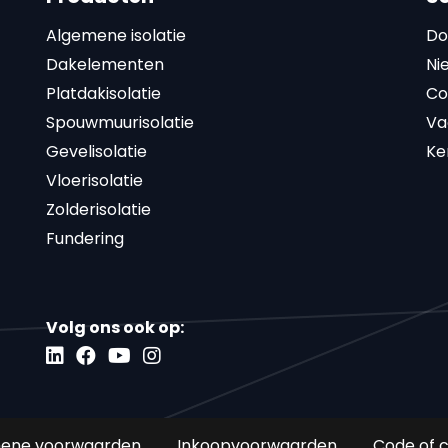
Algemene isolatie
Do
Dakelementen
Ni
Platdakisolatie
Co
Spouwmuurisolatie
Va
Gevelisolatie
Ke
Vloerisolatie
Zolderisolatie
Fundering
Volg ons ook op:
ene voorwaarden
Inkoopvoorwaarden
Code of 