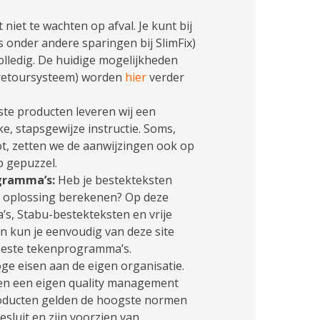
t niet te wachten op afval. Je kunt bij
 onder andere sparingen bij SlimFix)
olledig. De huidige mogelijkheden
(retoursysteem) worden
hier
verder
ste producten leveren wij een
e, stapsgewijze instructie. Soms,
ot, zetten we de aanwijzingen ook op
p gepuzzel.
gramma’s:
Heb je bestekteksten
en oplossing berekenen? Op deze
s, Stabu-bestekteksten en vrije
n kun je eenvoudig van deze site
meeste tekenprogramma’s.
ge eisen aan de eigen organisatie.
ben een eigen quality management
roducten gelden de hoogste normen
sluit en zijn voorzien van