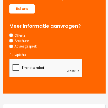
Bel ons
Meer informatie aanvragen?
Offerte
Brochure
Adviesgesprek
Recaptcha