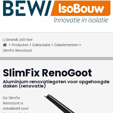
U bevindt zich hier:
Producten
Dakisolatie
Dakelementen
SlimFix RenoGoot
SlimFix RenoGoot
Aluminium renovatiegoten voor opgehoogde
daken (renovatie)
De SlimFix
RenoGoot is
ontwikkeld voor