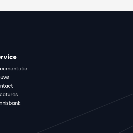
ervice
cumentatie
euws
ntact
catures
nnisbank