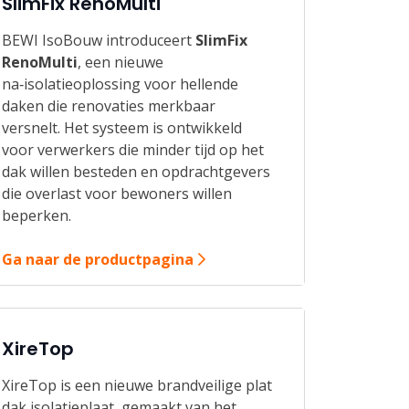
SlimFix RenoMulti
BEWI IsoBouw introduceert
SlimFix
RenoMulti
, een nieuwe
na‑isolatieoplossing voor hellende
daken die renovaties merkbaar
versnelt. Het systeem is ontwikkeld
voor verwerkers die minder tijd op het
dak willen besteden en opdrachtgevers
die overlast voor bewoners willen
beperken.
Ga naar de productpagina
XireTop
XireTop is een nieuwe brandveilige plat
dak isolatieplaat, gemaakt van het