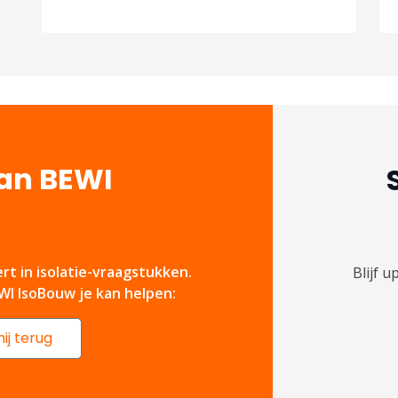
van BEWI
rt in isolatie-vraagstukken.
Blijf 
I IsoBouw je kan helpen:
ij terug