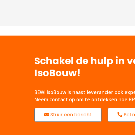
Schakel de hulp in 
IsoBouw!
BEWI IsoBouw is naast leverancier ook expe
Neem contact op om te ontdekken hoe BEW
Stuur een bericht
Bel m