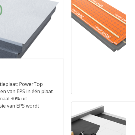
atieplaat; PowerTop
n van EPS in één plaat.
maal 30% uit
sie van EPS wordt