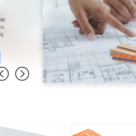
 40
n.
ij