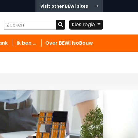
Visit other BEWi sites
Kies regio
ank
Ik ben ...
Over BEWI IsoBouw