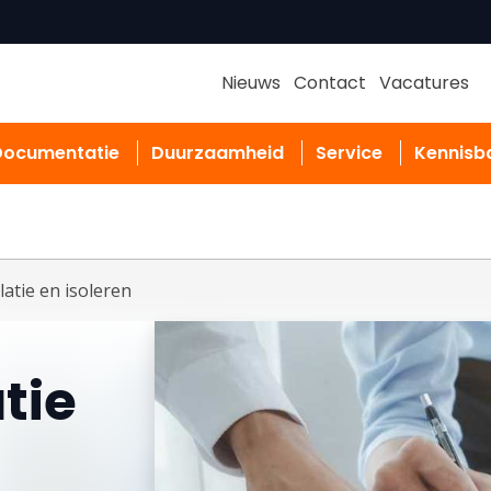
Nieuws
Contact
Vacatures
Documentatie
Duurzaamheid
Service
Kennisb
latie en isoleren
atie