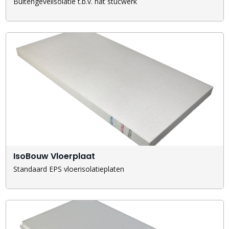
Buitengevelisolatie t.b.v. nat stucwerk
IsoBouw Vloerplaat
Standaard EPS vloerisolatieplaten