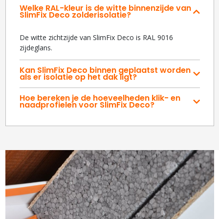
Welke RAL-kleur is de witte binnenzijde van
SlimFix Deco zolderisolatie?
De witte zichtzijde van SlimFix Deco is RAL 9016
zijdeglans.
Kan SlimFix Deco binnen geplaatst worden
als er isolatie op het dak ligt?
Hoe bereken je de hoeveelheden klik- en
naadprofielen voor SlimFix Deco?