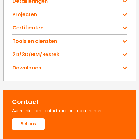
Detailleringen
Projecten
Certificaten
Tools en diensten
2D/3D/BIM/Bestek
Downloads
Contact
Aarzel niet om contact met ons op te nemen!
Bel ons