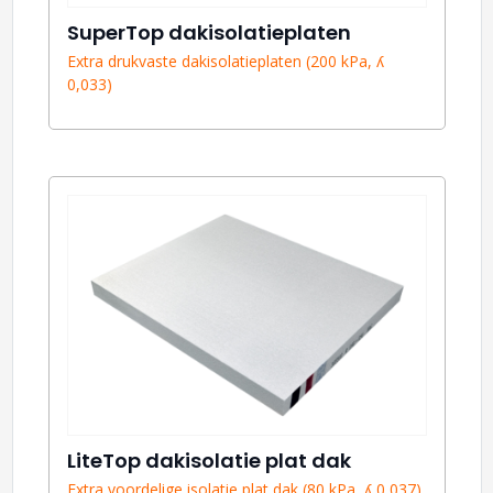
SuperTop dakisolatieplaten
Extra drukvaste dakisolatieplaten (200 kPa, ʎ
0,033)
LiteTop dakisolatie plat dak
Extra voordelige isolatie plat dak (80 kPa, ʎ 0,037)