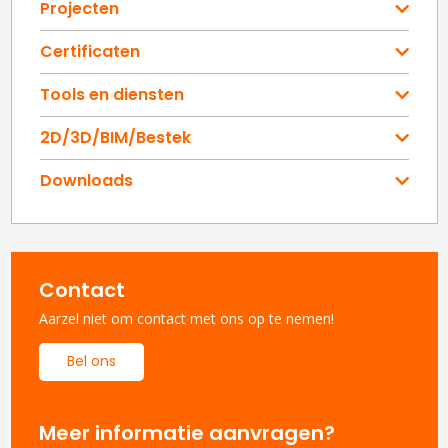
Projecten
Certificaten
Tools en diensten
2D/3D/BIM/Bestek
Downloads
Contact
Aarzel niet om contact met ons op te nemen!
Bel ons
Meer informatie aanvragen?