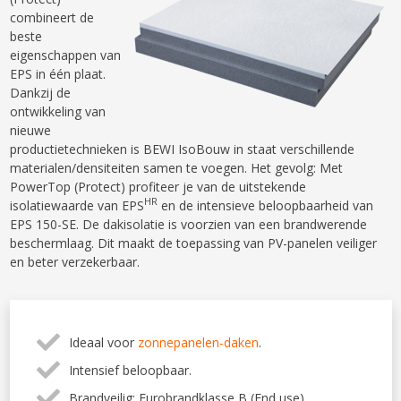
combineert de
beste
eigenschappen van
EPS in één plaat.
Dankzij de
ontwikkeling van
nieuwe
productietechnieken is BEWI IsoBouw in staat verschillende
materialen/densiteiten samen te voegen. Het gevolg: Met
PowerTop (Protect) profiteer je van de uitstekende
HR
isolatiewaarde van EPS
en de intensieve beloopbaarheid van
EPS 150-SE. De dakisolatie is voorzien van een brandwerende
beschermlaag. Dit maakt de toepassing van PV-panelen veiliger
en beter verzekerbaar.
Ideaal voor
zonnepanelen-daken
.
Intensief beloopbaar.
Brandveilig: Eurobrandklasse B (End use).