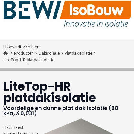
U bevindt zich hier:
Producten
Dakisolatie
Platdakisolatie
LiteTop-HR platdakisolatie
LiteTop-HR
platdakisolatie
Voordelige en dunne plat dak isolatie (80
kPa, ʎ 0,031)
Het meest
kenmerkende aan