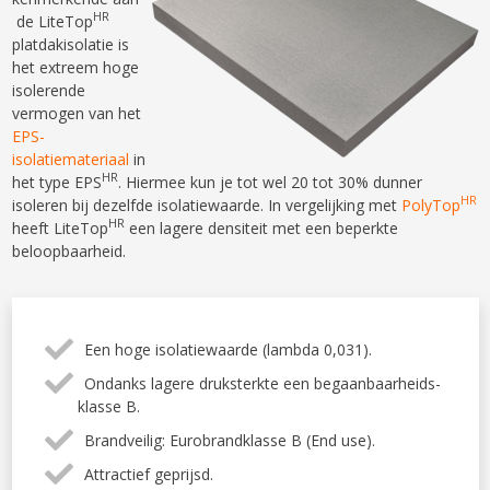
HR
de LiteTop
platdakisolatie is
het extreem hoge
isolerende
vermogen van het
EPS-
isolatiemateriaal
in
HR
het type EPS
. Hiermee kun je tot wel 20 tot 30% dunner
HR
isoleren bij dezelfde isolatiewaarde. In vergelijking met
PolyTop
HR
heeft LiteTop
een lagere densiteit met een beperkte
beloopbaarheid.
Een hoge isolatiewaarde (lambda 0,031).
Ondanks lagere druksterkte een begaanbaarheids-
klasse B.
Brandveilig: Eurobrandklasse B (End use).
Attractief geprijsd.