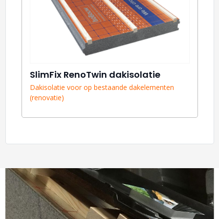
SlimFix RenoTwin dakisolatie
Dakisolatie voor op bestaande dakelementen
(renovatie)