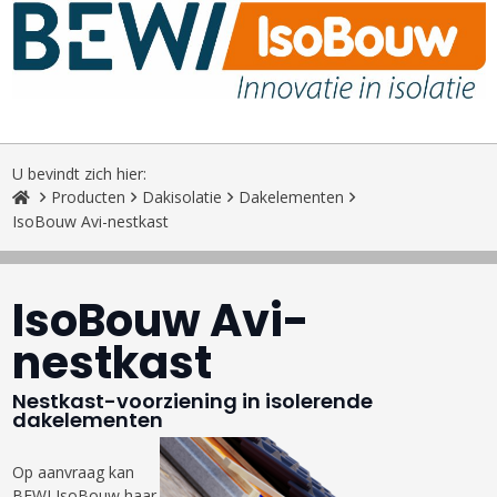
U bevindt zich hier:
Producten
Dakisolatie
Dakelementen
IsoBouw Avi-nestkast
IsoBouw Avi-
nestkast
Nestkast-voorziening in isolerende
dakelementen
Op aanvraag kan
BEWI IsoBouw haar