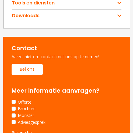
Tools en diensten
Downloads
Contact
Aarzel niet om contact met ons op te nemen!
Bel ons
Meer informatie aanvragen?
Offerte
Brochure
Monster
Adviesgesprek
Recaptcha