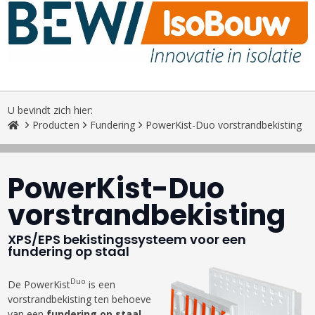
U bevindt zich hier:
Producten
Fundering
PowerKist-Duo vorstrandbekisting
PowerKist-Duo
vorstrandbekisting
XPS/EPS bekistingssysteem voor een
fundering op staal
Duo
De PowerKist
is een
vorstrandbekisting ten behoeve
van een
fundering op staal
.