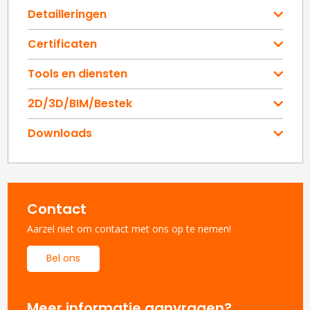
Detailleringen
Certificaten
Tools en diensten
2D/3D/BIM/Bestek
Downloads
Contact
Aarzel niet om contact met ons op te nemen!
Bel ons
Meer informatie aanvragen?