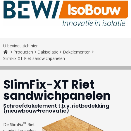
U bevindt zich hier:
Producten
Dakisolatie
Dakelementen
SlimFix-XT Riet sandwichpanelen
SlimFix-XT Riet
sandwichpanelen
Schroefdakelement t.b.v. rietbedekking
(nieuwbouw+renovatie)
XT
De SlimFix
Riet
sandwichpanelen