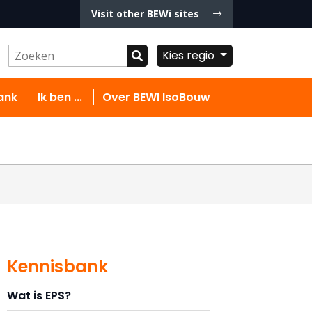
Visit other BEWi sites
Kies regio
ank
Ik ben ...
Over BEWI IsoBouw
Kennisbank
Wat is EPS?