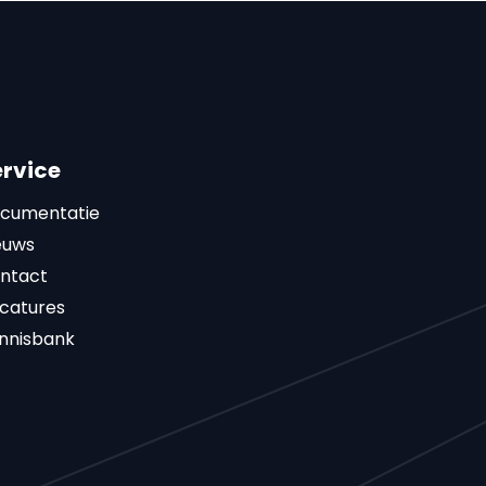
ervice
cumentatie
euws
ntact
catures
nnisbank