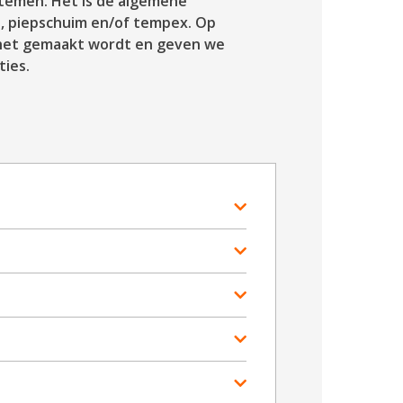
ystemen. Het is de algemene
, piepschuim en/of tempex. Op
e het gemaakt wordt en geven we
ties.