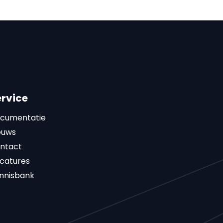
ervice
cumentatie
euws
ntact
catures
nnisbank