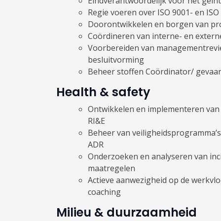
Eindverantwoordelijk voor het ge
Regie voeren over ISO 9001- en ISO 
Doorontwikkelen en borgen van pro
Coördineren van interne- en extern
Voorbereiden van managementrevie
besluitvorming
Beheer stoffen Coördinator/ gevaarl
Health & safety
Ontwikkelen en implementeren van v
RI&E
Beheer van veiligheidsprogramma’s
ADR
Onderzoeken en analyseren van inci
maatregelen
Actieve aanwezigheid op de werkvloe
coaching
Milieu & duurzaamheid