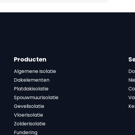
Producten
S
Algemene isolatie
Do
Dakelementen
Ni
Platdakisolatie
Co
Spouwmuurisolatie
Va
Gevelisolatie
Ke
Vloerisolatie
Zolderisolatie
Fundering