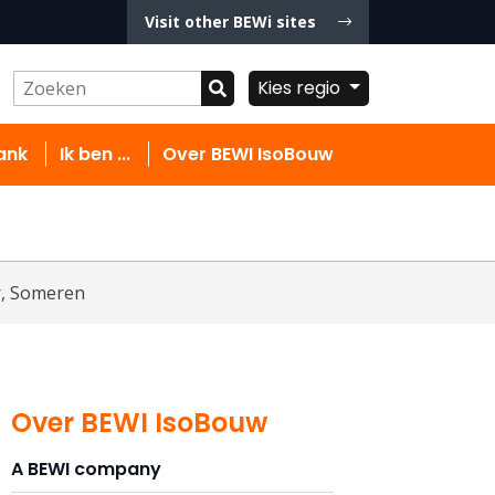
Visit other BEWi sites
Kies regio
ank
Ik ben ...
Over BEWI IsoBouw
r, Someren
Over BEWI IsoBouw
A BEWI company