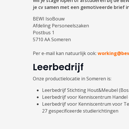
Wil je stage lopen of afstuderen bij de BE
je cv samen met een gemotiveerde brief in
BEWI IsoBouw
Afdeling Personeelszaken
Postbus 1
5710 AA Someren
Per e-mail kan natuurlijk ook:
working@bew
Leerbedrijf
Onze productielocatie in Someren is:
Leerbedrijf Stichting Hout&Meubel (Bo
Leerbedrijf voor Kenniscentrum Handel
Leerbedrijf voor Kenniscentrum voor T
27 gespecificeerde studierichtingen