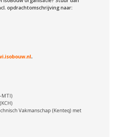
WI IsoBouw organisatie? Stuur dan
cl. opdrachtomschrijving naar:
i.isobouw.nl
.
s-MTI)
 (KCH)
echnisch Vakmanschap (Kenteq) met