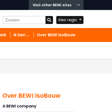
Visit other BEWi sites
Kies regio
ank
Ik ben ...
Over BEWI IsoBouw
Over BEWI IsoBouw
A BEWI company