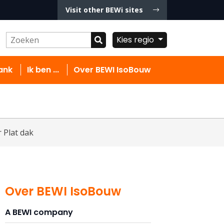
Visit other BEWi sites
Kies regio
ank
Ik ben ...
Over BEWI IsoBouw
 Plat dak
Over BEWI IsoBouw
A BEWI company