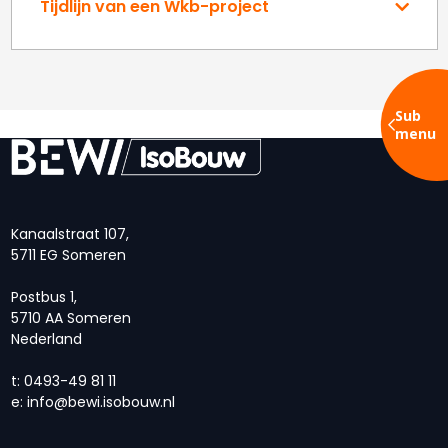
Tijdlijn van een Wkb-project
Sub
menu
Kanaalstraat 107,
5711 EG Someren
Postbus 1,
5710 AA Someren
Nederland
t: 0493-49 81 11
e:
info@bewi.isobouw.nl