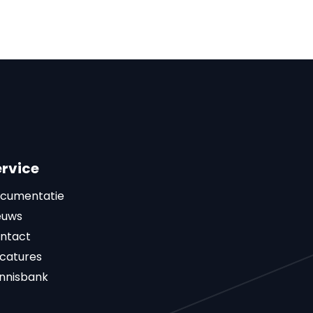
ervice
cumentatie
euws
ntact
catures
nnisbank