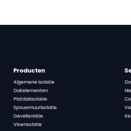
Producten
S
Algemene isolatie
Do
Dakelementen
Ni
Platdakisolatie
Co
Spouwmuurisolatie
Va
Gevelisolatie
Ke
Vloerisolatie