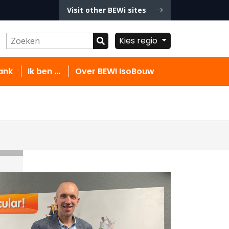
Visit other BEWi sites
Kies regio
ank
Ik ben ...
Over BEWI IsoBouw