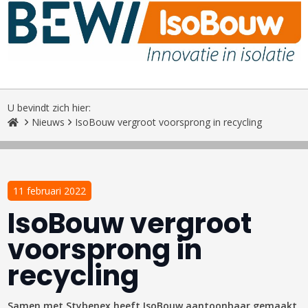
U bevindt zich hier:
Nieuws
IsoBouw vergroot voorsprong in recycling
11 februari 2022
IsoBouw vergroot
voorsprong in
recycling
Samen met Stybenex heeft IsoBouw aantoonbaar gemaakt,