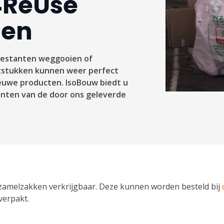
4ReUse
men
 restanten weggooien of
ststukken kunnen weer perfect
euwe producten. IsoBouw biedt u
anten van de door ons geleverde
inzamelzakken verkrijgbaar. Deze kunnen worden besteld bij
verpakt.