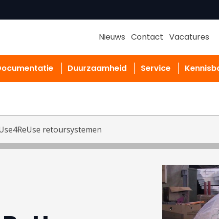
Nieuws
Contact
Vacatures
Documentatie
Duurzaamheid
Service
Kennisb
Use4ReUse retoursystemen