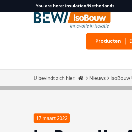
You are here:
insulation/Netherlands
Producten
U bevindt zich hier:
Nieuws
IsoBouw 
17 maart 2022