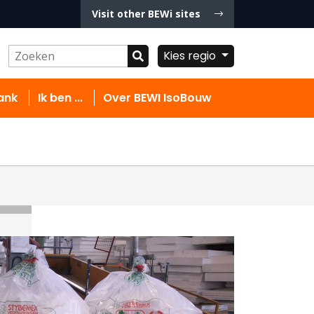
Visit other BEWi sites
Kies regio
ank
Ik ben ...
Over BEWI IsoBouw