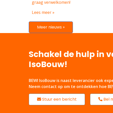
graag verwelkomen!
Lees meer »
Meer nieuws »
Schakel de hulp in 
IsoBouw!
BEWI IsoBouw is naast leverancier ook expe
Neem contact op om te ontdekken hoe BEW
Stuur een bericht
Bel m