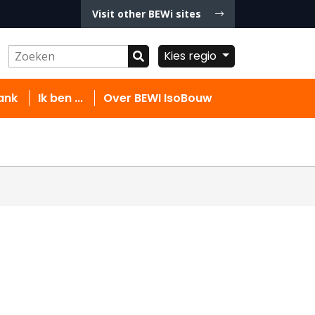
Visit other BEWi sites
Kies regio
ank
Ik ben ...
Over BEWI IsoBouw