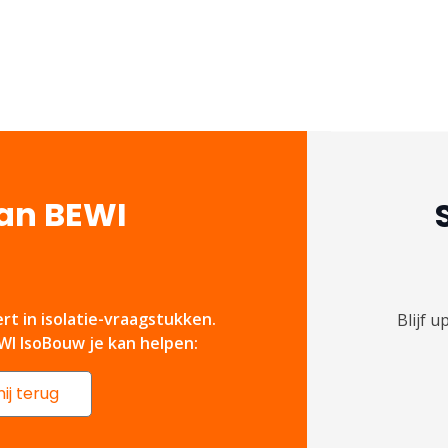
van BEWI
rt in isolatie-vraagstukken.
Blijf 
I IsoBouw je kan helpen:
ij terug