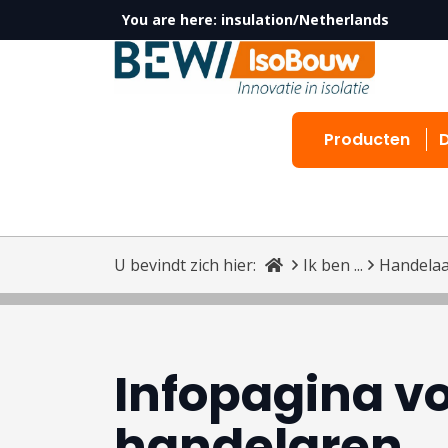
You are here:
insulation/Netherlands
Producten
U bevindt zich hier:
Ik ben ...
Handela
Infopagina v
handelaren