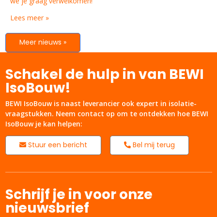
we je graag verwelkomen!
Lees meer »
Meer nieuws »
Schakel de hulp in van BEWI
IsoBouw!
BEWI IsoBouw is naast leverancier ook expert in isolatie-
vraagstukken. Neem contact op om te ontdekken hoe BEWI
IsoBouw je kan helpen:
Stuur een bericht
Bel mij terug
Schrijf je in voor onze
nieuwsbrief