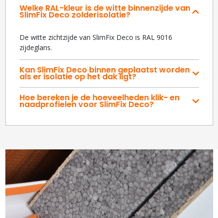
Welke RAL-kleur is de witte binnenzijde van
SlimFix Deco zolderisolatie?
De witte zichtzijde van SlimFix Deco is RAL 9016
zijdeglans.
Kan SlimFix Deco binnen geplaatst worden
als er isolatie op het dak ligt?
Hoe bereken je de hoeveelheden klik- en
naadprofielen voor SlimFix Deco?