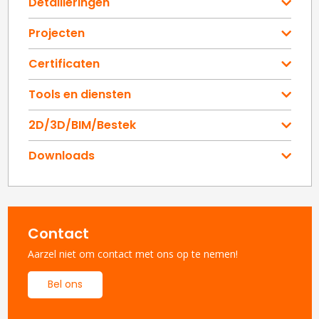
Detailleringen
Projecten
Certificaten
Tools en diensten
2D/3D/BIM/Bestek
Downloads
Contact
Aarzel niet om contact met ons op te nemen!
Bel ons