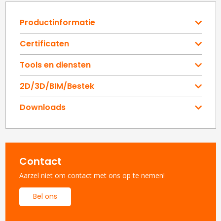
Productinformatie
Certificaten
Tools en diensten
2D/3D/BIM/Bestek
Downloads
Contact
Aarzel niet om contact met ons op te nemen!
Bel ons