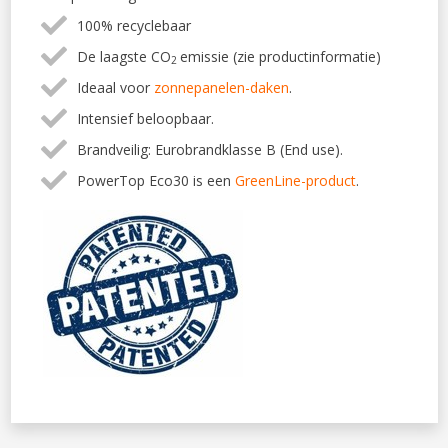
100% recyclebaar
De laagste CO
emissie (zie productinformatie)
2
Ideaal voor
zonnepanelen-daken
.
Intensief beloopbaar.
Brandveilig: Eurobrandklasse B (End use).
PowerTop Eco30 is een
GreenLine-product
.