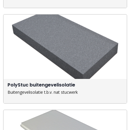
PolyStuc buitengevelisolatie
Buitengevelisolatie t.b.v. nat stucwerk