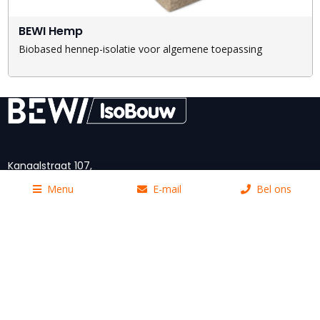
BEWI Hemp
Biobased hennep-isolatie voor algemene toepassing
Kanaalstraat 107,
5711 EG Someren
Menu
E-mail
Bel ons
Postbus 1,
5710 AA Someren
Nederland
t: 0493-49 81 11
e:
info@bewi.isobouw.nl